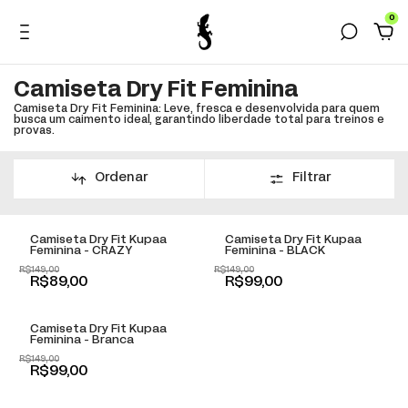
0
Camiseta Dry Fit Feminina
Camiseta Dry Fit Feminina: Leve, fresca e desenvolvida para quem
busca um caimento ideal, garantindo liberdade total para treinos e
provas.
Ordenar
Filtrar
+
+
-
40
% OFF
-
34
% OFF
Camiseta Dry Fit Kupaa
Camiseta Dry Fit Kupaa
Feminina - CRAZY
Feminina - BLACK
R$149,00
R$149,00
+
R$89,00
R$99,00
-
34
% OFF
Camiseta Dry Fit Kupaa
Feminina - Branca
R$149,00
R$99,00