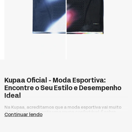
Kupaa Oficial - Moda Esportiva:
Encontre o Seu Estilo e Desempenho
Ideal
Na Kupaa, acreditamos que a moda esportiva vai muito
além de apenas vestir uma roupa confortável. É sobre
Continuar lendo
expressar seu estilo pessoal enquanto impulsiona seu
desempenho atlético. Nossa loja de roupa esportiva
oferece uma ampla gama de opções para todos os tipos
de atletas, desde corredores ávidos até ciclistas