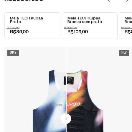
+
+
-
31
% OFF
-
16
% OFF
-
31
% 
Meia TECH Kupaa
Meia TECH Kupaa
Mei
Preta
Branca com prata
Bra
R$129,00
R$129,00
R$129,
R$89,00
R$109,00
R$
SKY
FLY